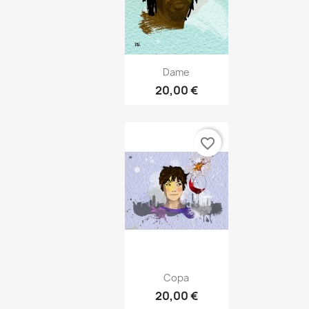
Vista rápida

Dame
20,00 €
favorite_border
Vista rápida

Copa
20,00 €