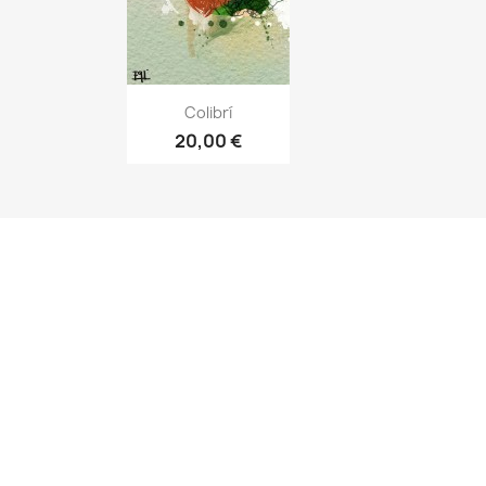
Vista rápida

Colibrí
20,00 €