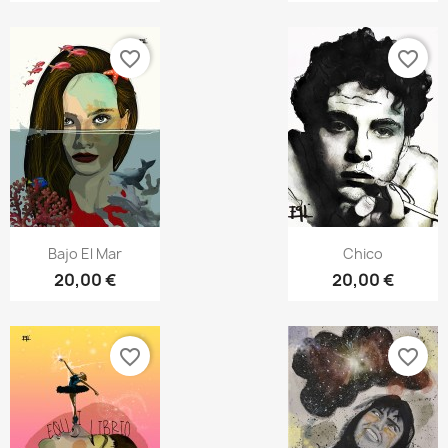
favorite_border
favorite_border
Vista rápida
Vista rápida


Bajo El Mar
Chico
20,00 €
20,00 €
favorite_border
favorite_border