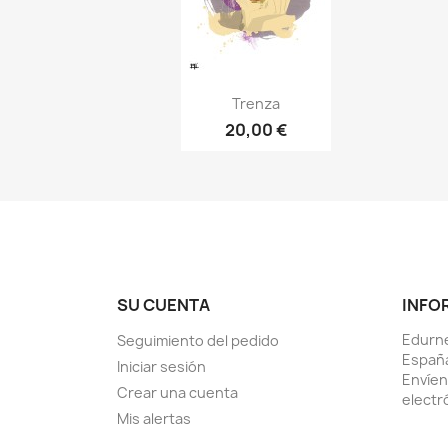
Vista rápida

Trenza
20,00 €
SU CUENTA
INFO
Edurne
Seguimiento del pedido
Españ
Iniciar sesión
Envíen
Crear una cuenta
electr
Mis alertas