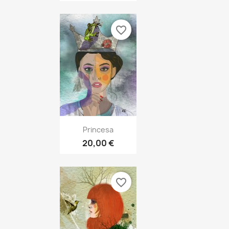
favorite_border
Vista rápida

Princesa
20,00 €
favorite_border