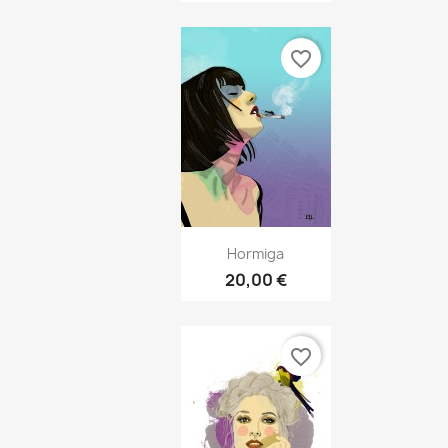
favorite_border
Vista rápida

Hormiga
20,00 €
favorite_border