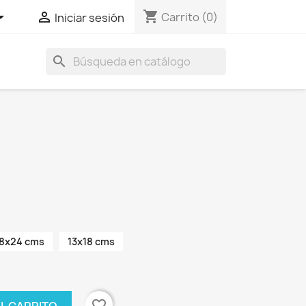
shopping_cart


Carrito
(0)
Iniciar sesión
search
18x24 cms
13x18 cms
favorite_border
AL CARRITO