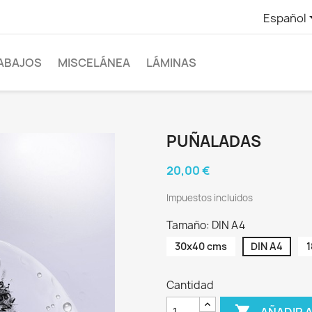
Español
ABAJOS
MISCELÁNEA
LÁMINAS
PUÑALADAS
20,00 €
Impuestos incluidos
Tamaño: DIN A4
30x40 cms
DIN A4
Cantidad

AÑADIR 