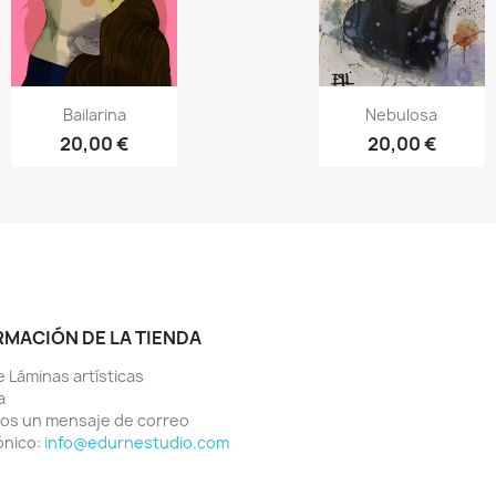
Vista rápida
Vista rápida


Bailarina
Nebulosa
20,00 €
20,00 €
RMACIÓN DE LA TIENDA
 Láminas artísticas
a
os un mensaje de correo
ónico:
info@edurnestudio.com