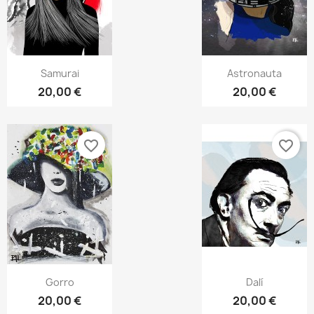
Vista rápida
Vista rápida


Samurai
Astronauta
20,00 €
20,00 €
favorite_border
favorite_border
Vista rápida
Vista rápida


Gorro
Dalí
20,00 €
20,00 €