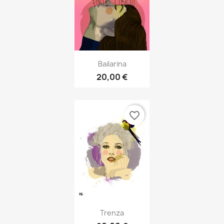
Bailarina
20,00 €
favorite_border
Trenza