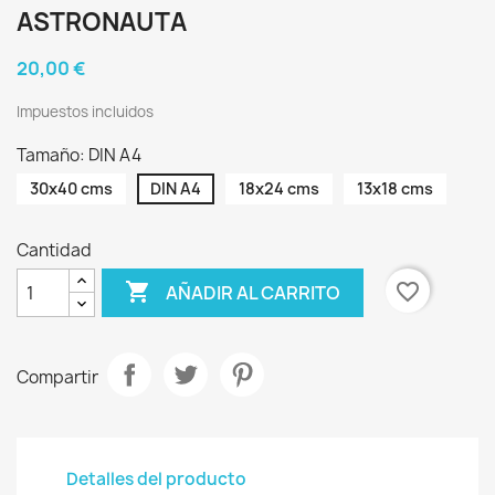
ASTRONAUTA
20,00 €
Impuestos incluidos
Tamaño: DIN A4
30x40 cms
DIN A4
18x24 cms
13x18 cms
Cantidad

favorite_border
AÑADIR AL CARRITO
Compartir
Detalles del producto