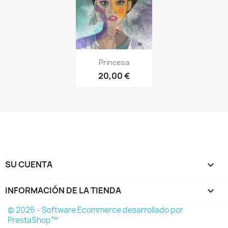
Princesa
20,00 €
SU CUENTA

INFORMACIÓN DE LA TIENDA
keyboard_arrow_down
© 2026 - Software Ecommerce desarrollado por
PrestaShop™