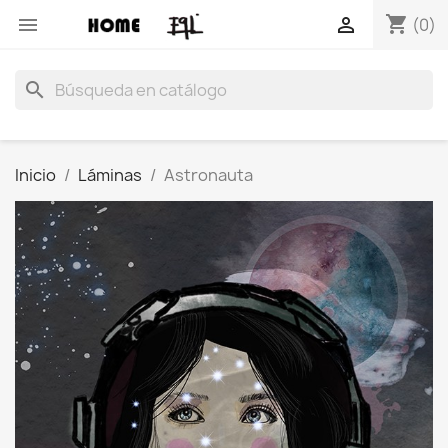
shopping_cart


(0)
search
Inicio
Láminas
Astronauta