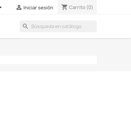
shopping_cart


Carrito
(0)
Iniciar sesión
search