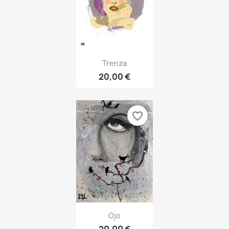
Trenza
20,00 €
favorite_border
Ojo