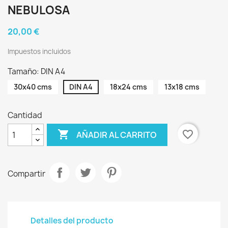
NEBULOSA
20,00 €
Impuestos incluidos
Tamaño: DIN A4
30x40 cms
DIN A4
18x24 cms
13x18 cms
Cantidad

favorite_border
AÑADIR AL CARRITO
Compartir
Detalles del producto