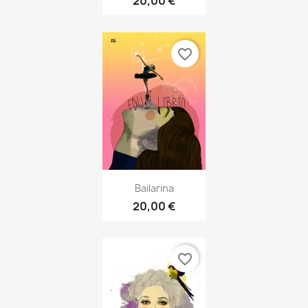
20,00 €
favorite_border
Bailarina
20,00 €
favorite_border