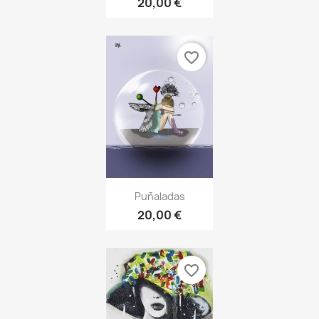
20,00 €
favorite_border
Puñaladas
20,00 €
favorite_border