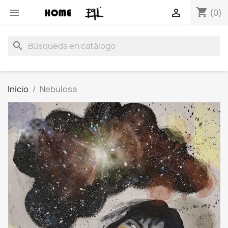
shopping_cart


(0)
search
Inicio
Nebulosa