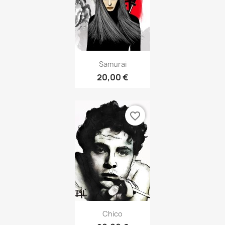
Samurai
20,00 €
favorite_border
Chico